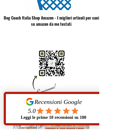
Dog Coach Italia Shop Amazon - I migliori articoli per cani
su amazon da me testati
Ethical Petfoods - Il miglior cibo industriale etico,
sano e naturale per i tuoi animali