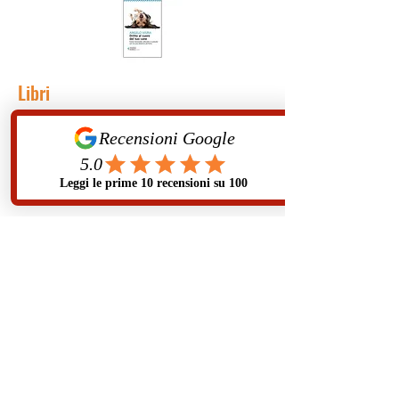
Libri
Pettorine e guinzagli
Sacchetti igenici